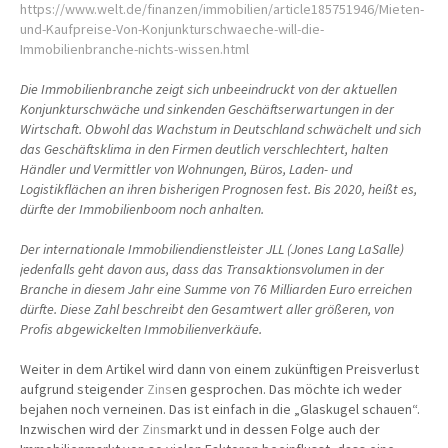
https://www.welt.de/finanzen/immobilien/article185751946/Mieten-
und-Kaufpreise-Von-Konjunkturschwaeche-will-die-
Immobilienbranche-nichts-wissen.html
Die Immobilienbranche zeigt sich unbeeindruckt von der aktuellen
Konjunkturschwäche und sinkenden Geschäftserwartungen in der
Wirtschaft. Obwohl das Wachstum in Deutschland schwächelt und sich
das Geschäftsklima in den Firmen deutlich verschlechtert, halten
Händler und Vermittler von Wohnungen, Büros, Laden- und
Logistikflächen an ihren bisherigen Prognosen fest. Bis 2020, heißt es,
dürfte der Immobilienboom noch anhalten.
Der internationale Immobiliendienstleister JLL (Jones Lang LaSalle)
jedenfalls geht davon aus, dass das Transaktionsvolumen in der
Branche in diesem Jahr eine Summe von 76 Milliarden Euro erreichen
dürfte. Diese Zahl beschreibt den Gesamtwert aller größeren, von
Profis abgewickelten Immobilienverkäufe.
Weiter in dem Artikel wird dann von einem zukünftigen Preisverlust
aufgrund steigender
Zins
en gesprochen. Das möchte ich weder
bejahen noch verneinen. Das ist einfach in die „Glaskugel schauen“.
Inzwischen wird der
Zins
markt und in dessen Folge auch der