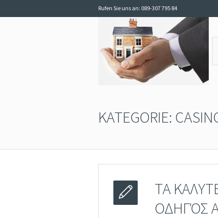
Rufen Sie uns an: 089-307 795 84
KATEGORIE:
CASIN
ΤΑ ΚΑΛΥΤ
ΟΔΗΓΌΣ 