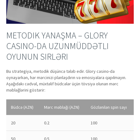
METODIK YANAŞMA – GLORY
CASINO-DA UZUNMÜDDƏTLI
OYUNUN SIRLƏRI
Bu strategiya, metodik düşüncə tələb edir. Glory casino-da
oynayarkən, hər mərcinizi planlaşdırın və emosiyalara qapılmayın.
Aşağıdakı cədvəl, müxtəlif büdcələr üçün tövsiyə olunan mərc
məbləğlərini göstərir:
Büdcə (AZN)
Mərc məbləği (AZN)
Gözlənilən spin sayı
20
0.2
100
50
0.5
100