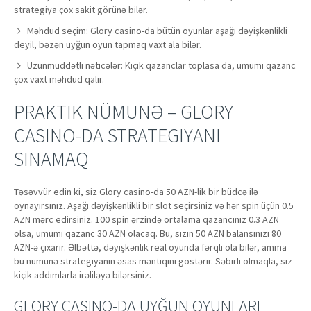
strategiya çox sakit görünə bilər.
Məhdud seçim: Glory casino-da bütün oyunlar aşağı dəyişkənlikli
deyil, bəzən uyğun oyun tapmaq vaxt ala bilər.
Uzunmüddətli nəticələr: Kiçik qazanclar toplasa da, ümumi qazanc
çox vaxt məhdud qalır.
PRAKTIK NÜMUNƏ – GLORY
CASINO-DA STRATEGIYANI
SINAMAQ
Təsəvvür edin ki, siz Glory casino-da 50 AZN-lik bir büdcə ilə
oynayırsınız. Aşağı dəyişkənlikli bir slot seçirsiniz və hər spin üçün 0.5
AZN mərc edirsiniz. 100 spin ərzində ortalama qazancınız 0.3 AZN
olsa, ümumi qazanc 30 AZN olacaq. Bu, sizin 50 AZN balansınızı 80
AZN-ə çıxarır. Əlbəttə, dəyişkənlik real oyunda fərqli ola bilər, amma
bu nümunə strategiyanın əsas məntiqini göstərir. Səbirli olmaqla, siz
kiçik addımlarla irəliləyə bilərsiniz.
GLORY CASINO-DA UYĞUN OYUNLARI