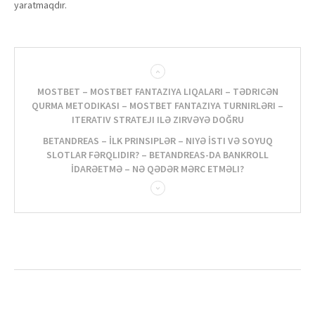
yaratmaqdır.
MOSTBET – MOSTBET FANTAZIYA LIQALARI – TƏDRICƏN
QURMA METODIKASI – MOSTBET FANTAZIYA TURNIRLƏRI –
ITERATIV STRATEJI ILƏ ZIRVƏYƏ DOĞRU
BETANDREAS – İLK PRINSIPLƏR – NIYƏ İSTI VƏ SOYUQ
SLOTLAR FƏRQLIDIR? – BETANDREAS-DA BANKROLL
İDARƏETMƏ – NƏ QƏDƏR MƏRC ETMƏLI?