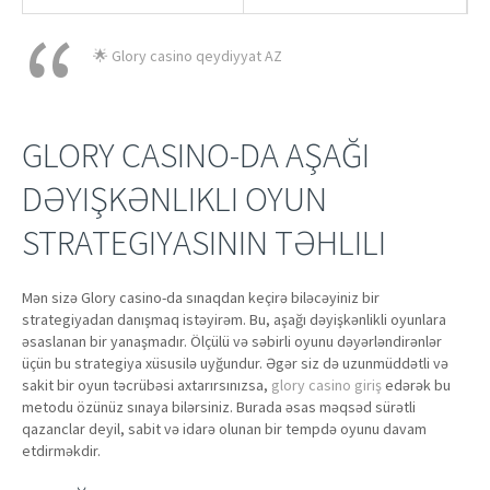
🌟 Glory casino qeydiyyat AZ
GLORY CASINO-DA AŞAĞI
DƏYIŞKƏNLIKLI OYUN
STRATEGIYASININ TƏHLILI
Mən sizə Glory casino-da sınaqdan keçirə biləcəyiniz bir
strategiyadan danışmaq istəyirəm. Bu, aşağı dəyişkənlikli oyunlara
əsaslanan bir yanaşmadır. Ölçülü və səbirli oyunu dəyərləndirənlər
üçün bu strategiya xüsusilə uyğundur. Əgər siz də uzunmüddətli və
sakit bir oyun təcrübəsi axtarırsınızsa,
glory casino giriş
edərək bu
metodu özünüz sınaya bilərsiniz. Burada əsas məqsəd sürətli
qazanclar deyil, sabit və idarə olunan bir tempdə oyunu davam
etdirməkdir.