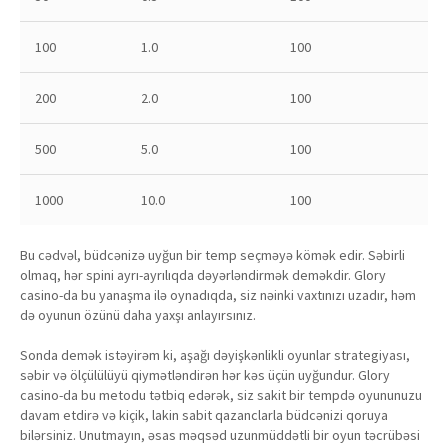
100
1.0
100
200
2.0
100
500
5.0
100
1000
10.0
100
Bu cədvəl, büdcənizə uyğun bir temp seçməyə kömək edir. Səbirli
olmaq, hər spini ayrı-ayrılıqda dəyərləndirmək deməkdir. Glory
casino-da bu yanaşma ilə oynadıqda, siz nəinki vaxtınızı uzadır, həm
də oyunun özünü daha yaxşı anlayırsınız.
Sonda demək istəyirəm ki, aşağı dəyişkənlikli oyunlar strategiyası,
səbir və ölçülülüyü qiymətləndirən hər kəs üçün uyğundur. Glory
casino-da bu metodu tətbiq edərək, siz sakit bir tempdə oyununuzu
davam etdirə və kiçik, lakin sabit qazanclarla büdcənizi qoruya
bilərsiniz. Unutmayın, əsas məqsəd uzunmüddətli bir oyun təcrübəsi