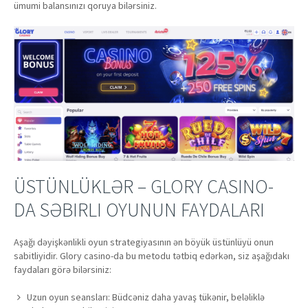
ümumi balansınızı qoruya bilərsiniz.
ÜSTÜNLÜKLƏR – GLORY CASINO-
DA SƏBIRLI OYUNUN FAYDALARI
Aşağı dəyişkənlikli oyun strategiyasının ən böyük üstünlüyü onun
sabitliyidir. Glory casino-da bu metodu tətbiq edərkən, siz aşağıdakı
faydaları görə bilərsiniz:
Uzun oyun seansları: Büdcəniz daha yavaş tükənir, beləliklə