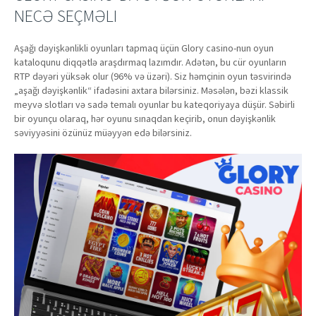
NECƏ SEÇMƏLI
Aşağı dəyişkənlikli oyunları tapmaq üçün Glory casino-nun oyun
kataloqunu diqqətlə araşdırmaq lazımdır. Adətən, bu cür oyunların
RTP dəyəri yüksək olur (96% və üzəri). Siz həmçinin oyun təsvirində
„aşağı dəyişkənlik“ ifadəsini axtara bilərsiniz. Məsələn, bəzi klassik
meyvə slotları və sadə temalı oyunlar bu kateqoriyaya düşür. Səbirli
bir oyunçu olaraq, hər oyunu sınaqdan keçirib, onun dəyişkənlik
səviyyəsini özünüz müəyyən edə bilərsiniz.