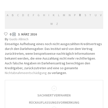
A
B
C
D
E
F
G
H
I
K
L
M
N
P
R
S
T
U
V
W
Z
0
3. MÄRZ 2016
By
Guido Allmich
Einseitige Aufhebung eines noch nicht ausgezahlten Kreditvertrags
durch den Darlehensgeber. Das Institut wird von dem Vertrag
zurücktreten, wenn beispielsweise nachträglich Informationen
bekannt werden, die eine Auszahlung nicht mehr rechtfertigen.
Auch falsche Angaben im Darlehensantrag berechtigen den
Kreditgeber, zurückzutreten und eine so genannte
Nichtabnahmeentschädigung
zu verlangen.
SACHWERTVERFAHREN
RÜCKAUFLASSUNGSVORMERKUNG