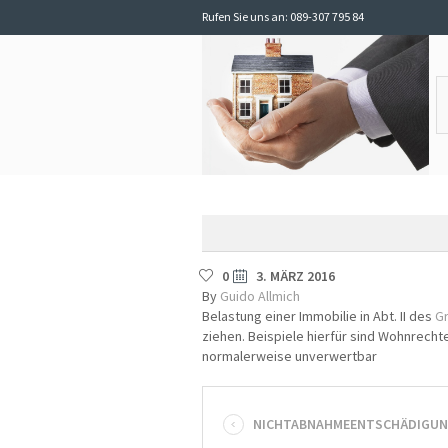
Rufen Sie uns an: 089-307 795 84
0
3. MÄRZ 2016
By
Guido Allmich
Belastung einer Immobilie in Abt. II des
G
ziehen. Beispiele hierfür sind Wohnrech
normalerweise unverwertbar
NICHTABNAHMEENTSCHÄDIGU