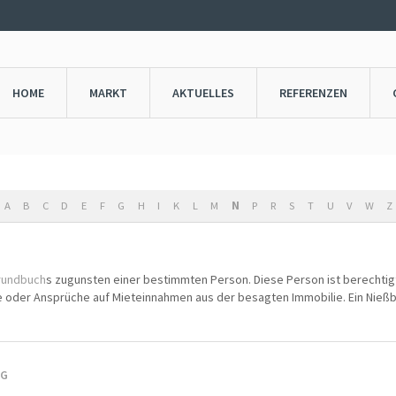
HOME
MARKT
AKTUELLES
REFERENZEN
A
B
C
D
E
F
G
H
I
K
L
M
N
P
R
S
T
U
V
W
Z
rundbuch
s zugunsten einer bestimmten Person. Diese Person ist berechtigt
te oder Ansprüche auf Mieteinnahmen aus der besagten Immobilie. Ein Nieß
NG