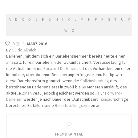
A
B
C
D
E
F
G
H
I
K
L
M
N
P
R
S
T
U
V
W
Z
0
1. MÄRZ 2016
By
Guido Allmich
Darlehen, mit dem sich ein Darlehensnehmer bereits heute einen
Zins
satz für ein Darlehen in der Zukunft sichert. Voraussetzung für
die Aufnahme eines
Forward-Darlehen
s ist das Vorhandensein einer
Immobilie, über die eine Besicherung erfolgen kann. Häufig wird
diese Darlehensform genutzt, wenn die
Sollzinsbindung
des
bestehenden Darlehens erst in zwölf bis 60 Monaten ausläuft, das
aktuelle
Zins
niveau jedoch gesichert werden soll. Für
Forward-
Darlehen
werden je nach Dauer der „Aufschubzeit“
Zins
aufschläge
berechnet. Es fallen keine
Bereitstellungszins
en an.
FREMDKAPITAL