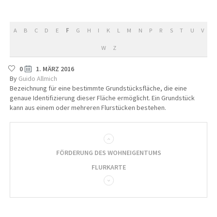
A
B
C
D
E
F
G
H
I
K
L
M
N
P
R
S
T
U
V
W
Z
0
1. MÄRZ 2016
By
Guido Allmich
Bezeichnung für eine bestimmte Grundstücksfläche, die eine
genaue Identifizierung dieser Fläche ermöglicht. Ein Grundstück
kann aus einem oder mehreren Flurstücken bestehen.
FÖRDERUNG DES WOHNEIGENTUMS
FLURKARTE