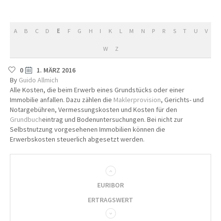
A
B
C
D
E
F
G
H
I
K
L
M
N
P
R
S
T
U
V
W
Z
0
1. MÄRZ 2016
By
Guido Allmich
Alle Kosten, die beim Erwerb eines Grundstücks oder einer
Immobilie anfallen. Dazu zählen die
Maklerprovision
, Gerichts- und
Notargebühren, Vermessungskosten und Kosten für den
Grundbuch
eintrag und Bodenuntersuchungen. Bei nicht zur
Selbstnutzung vorgesehenen Immobilien können die
Erwerbskosten steuerlich abgesetzt werden.
EURIBOR
ERTRAGSWERT